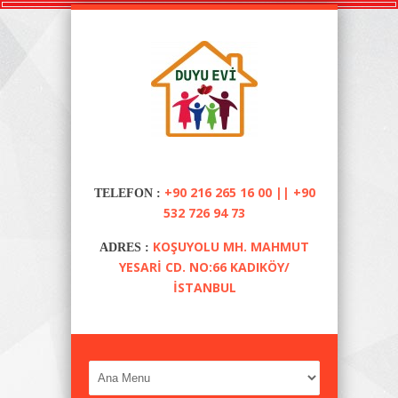
+90 216 265 16 00 || +90
TELEFON :
532 726 94 73
KOŞUYOLU MH. MAHMUT
ADRES :
YESARI CD. NO:66 KADIKÖY/
İSTANBUL