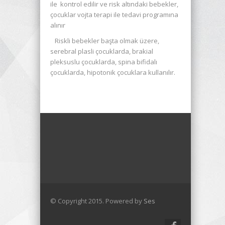
ile kontrol edilir ve risk altındaki bebekler,
çocuklar vojta terapi ile tedavi programına
alınır
Riskli bebekler başta olmak üzere,
serebral plasli çocuklarda, brakial
pleksuslu çocuklarda, spina bifidalı
çocuklarda, hipotonik çocuklara kullanılır.
© Copyright 2015. Powered by
Ses