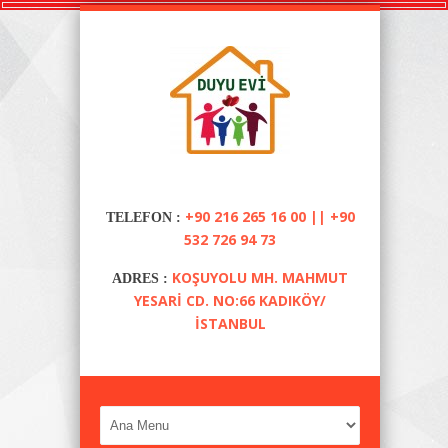
+90 216 265 16 00 || +90
TELEFON :
532 726 94 73
KOŞUYOLU MH. MAHMUT
ADRES :
YESARI CD. NO:66 KADIKÖY/
İSTANBUL