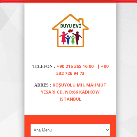
+90 216 265 16 00 || +90
TELEFON :
532 726 94 73
KOŞUYOLU MH. MAHMUT
ADRES :
YESARI CD. NO:66 KADIKÖY/
İSTANBUL