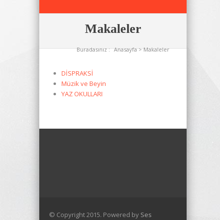
Makaleler
Buradasınız :
Anasayfa
> Makaleler
DİSPRAKSİ
Müzik ve Beyin
YAZ OKULLARI
© Copyright 2015. Powered by
Ses